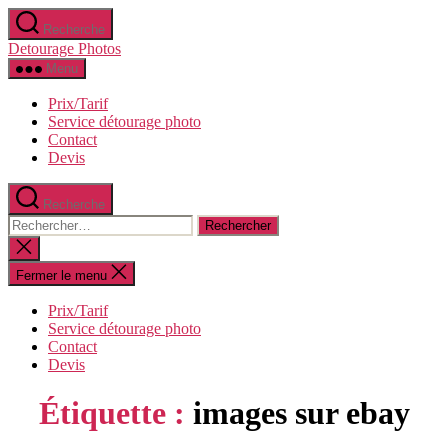
Aller
Recherche
au
Detourage Photos
contenu
Menu
Prix/Tarif
Service détourage photo
Contact
Devis
Recherche
Rechercher :
Fermer
la
recherche
Fermer le menu
Prix/Tarif
Service détourage photo
Contact
Devis
Étiquette :
images sur ebay