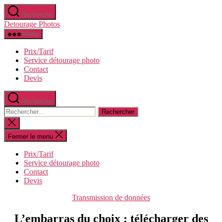
Aller
Recherche
au
Detourage Photos
contenu
Menu
Prix/Tarif
Service détourage photo
Contact
Devis
Recherche
Rechercher :
Fermer
la
recherche
Fermer le menu
Prix/Tarif
Service détourage photo
Contact
Devis
Catégories
Transmission de données
L’embarras du choix : télécharger des