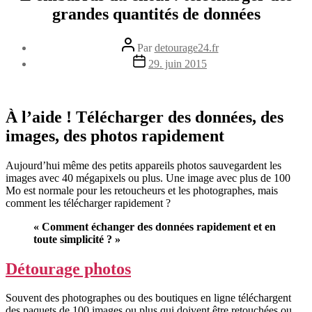
grandes quantités de données
Auteur
Par
detourage24.fr
de
Date
29. juin 2015
l’article
de
l’article
À l’aide ! Télécharger des données, des
images, des photos rapidement
Aujourd’hui même des petits appareils photos sauvegardent les
images avec 40 mégapixels ou plus. Une image avec plus de 100
Mo est normale pour les retoucheurs et les photographes, mais
comment les télécharger rapidement ?
« Comment échanger des données rapidement et en
toute simplicité ? »
Détourage photos
Souvent des photographes ou des boutiques en ligne téléchargent
des paquets de 100 images ou plus qui doivent être retouchées ou