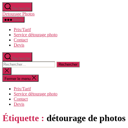
Aller
Recherche
au
Detourage Photos
contenu
Menu
Prix/Tarif
Service détourage photo
Contact
Devis
Recherche
Rechercher :
Fermer
la
recherche
Fermer le menu
Prix/Tarif
Service détourage photo
Contact
Devis
Étiquette :
détourage de photos