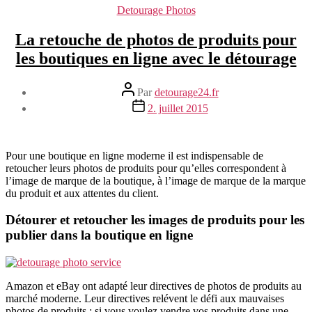
Catégories
Detourage Photos
La retouche de photos de produits pour
les boutiques en ligne avec le détourage
Auteur
Par
detourage24.fr
de
Date
2. juillet 2015
l’article
de
l’article
Pour une boutique en ligne moderne il est indispensable de
retoucher leurs photos de produits pour qu’elles correspondent à
l’image de marque de la boutique, à l’image de marque de la marque
du produit et aux attentes du client.
Détourer et retoucher les images de produits pour les
publier dans la boutique en ligne
Amazon et eBay ont adapté leur directives de photos de produits au
marché moderne. Leur directives relévent le défi aux mauvaises
photos de produits : si vous voulez vendre vos produits dans une