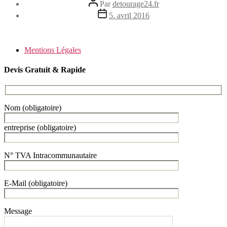
Auteur
Par
detourage24.fr
de
Date
5. avril 2016
l’article
de
l’article
Mentions Légales
Devis Gratuit & Rapide
Nom (obligatoire)
entreprise (obligatoire)
N° TVA Intracommunautaire
E-Mail (obligatoire)
Message