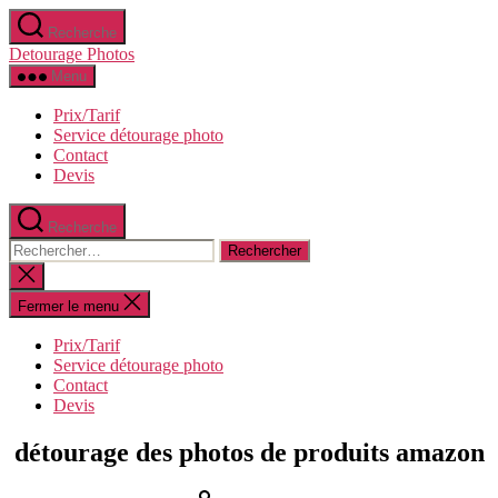
Aller
Recherche
au
Detourage Photos
contenu
Menu
Prix/Tarif
Service détourage photo
Contact
Devis
Recherche
Rechercher :
Fermer
la
recherche
Fermer le menu
Prix/Tarif
Service détourage photo
Contact
Devis
détourage des photos de produits amazon