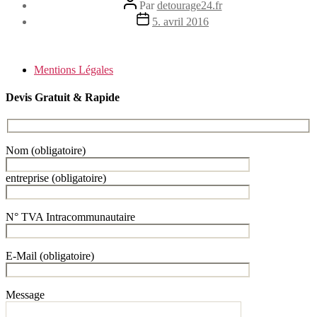
Auteur
Par
detourage24.fr
de
Date
5. avril 2016
l’article
de
l’article
Mentions Légales
Devis Gratuit & Rapide
Nom (obligatoire)
entreprise (obligatoire)
N° TVA Intracommunautaire
E-Mail (obligatoire)
Message