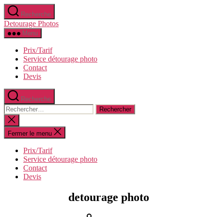
Aller
Recherche
au
Detourage Photos
contenu
Menu
Prix/Tarif
Service détourage photo
Contact
Devis
Recherche
Rechercher :
Fermer
la
recherche
Fermer le menu
Prix/Tarif
Service détourage photo
Contact
Devis
detourage photo