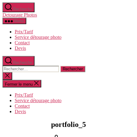
Aller
Recherche
au
Detourage Photos
contenu
Menu
Prix/Tarif
Service détourage photo
Contact
Devis
Recherche
Rechercher :
Fermer
la
recherche
Fermer le menu
Prix/Tarif
Service détourage photo
Contact
Devis
portfolio_5