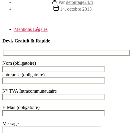
Auteur
Par
detourage24.fr
de
Date
14. octobre 2013
l’article
de
l’article
Mentions Légales
Devis Gratuit & Rapide
Nom (obligatoire)
entreprise (obligatoire)
N° TVA Intracommunautaire
E-Mail (obligatoire)
Message