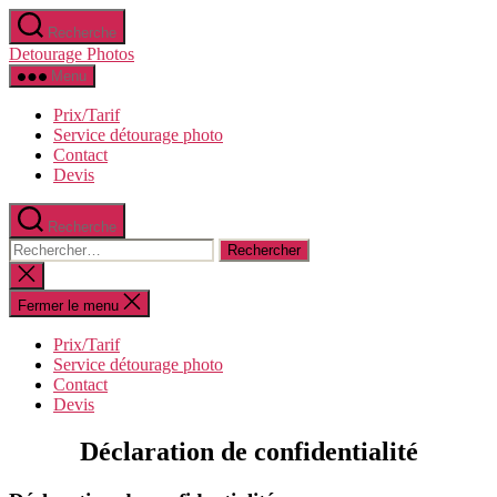
Aller
Recherche
au
Detourage Photos
contenu
Menu
Prix/Tarif
Service détourage photo
Contact
Devis
Recherche
Rechercher :
Fermer
la
recherche
Fermer le menu
Prix/Tarif
Service détourage photo
Contact
Devis
Déclaration de confidentialité