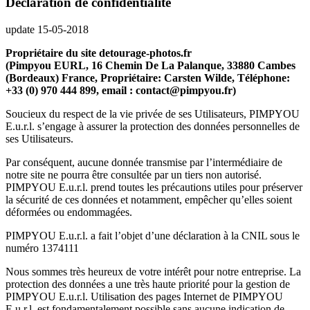
Déclaration de confidentialité
update 15-05-2018
Propriétaire du site detourage-photos.fr
(Pimpyou EURL, 16 Chemin De La Palanque, 33880 Cambes
(Bordeaux) France, Propriétaire: Carsten Wilde, Téléphone:
+33 (0) 970 444 899, email : contact@pimpyou.fr)
Soucieux du respect de la vie privée de ses Utilisateurs, PIMPYOU
E.u.r.l. s’engage à assurer la protection des données personnelles de
ses Utilisateurs.
Par conséquent, aucune donnée transmise par l’intermédiaire de
notre site ne pourra être consultée par un tiers non autorisé.
PIMPYOU E.u.r.l. prend toutes les précautions utiles pour préserver
la sécurité de ces données et notamment, empêcher qu’elles soient
déformées ou endommagées.
PIMPYOU E.u.r.l. a fait l’objet d’une déclaration à la CNIL sous le
numéro 1374111
Nous sommes très heureux de votre intérêt pour notre entreprise. La
protection des données a une très haute priorité pour la gestion de
PIMPYOU E.u.r.l. Utilisation des pages Internet de PIMPYOU
E.u.r.l. est fondamentalement possible sans aucune indication de